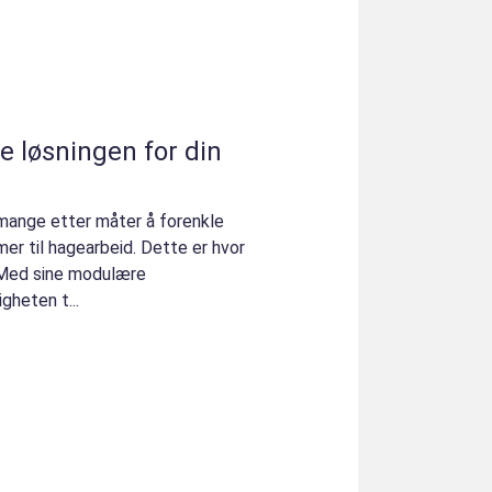
e løsningen for din
 mange etter måter å forenkle
mer til hagearbeid. Dette er hvor
 Med sine modulære
gheten t...