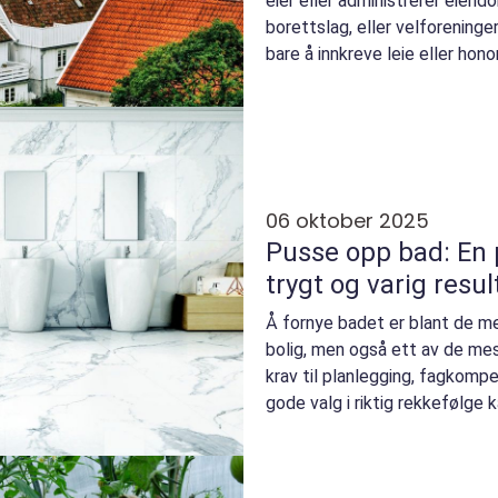
eier eller administrerer eiend
borettslag, eller velforeninge
bare å innkreve leie eller hono
06 oktober 2025
Pusse opp bad: En p
trygt og varig resul
Å fornye badet er blant de m
bolig, men også ett av de mes
krav til planlegging, fagkom
gode valg i riktig rekkefølge ka