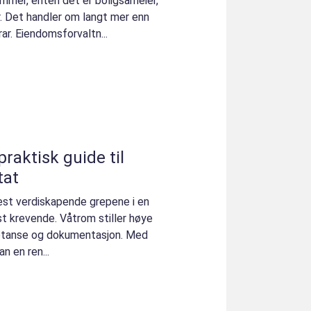
ommer, enten det er boligsameier,
r. Det handler om langt mer enn
rar. Eiendomsforvaltn...
raktisk guide til
tat
est verdiskapende grepene i en
t krevende. Våtrom stiller høye
petanse og dokumentasjon. Med
n en ren...