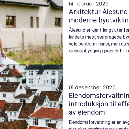
14 februar 2026
Arkitektur Ålesund mellom jugendstil o
moderne byutvikli
Ålesund er kjent langt utenf
landets mest særpregede byer
hele sentrum i ruiner, men ga 
gjenoppbygging i jugendstil. 
laboratorium for hvord...
01 desember 2025
Eiendomsforvaltnin
introduksjon til ef
av eiendom
Eiendomsforvaltning er en avg