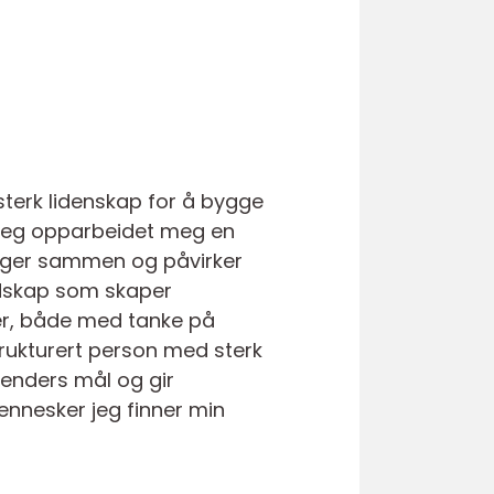
sterk lidenskap for å bygge
 jeg opparbeidet meg en
enger sammen og påvirker
udskap som skaper
ler, både med tanke på
trukturert person med sterk
enders mål og gir
mennesker jeg finner min