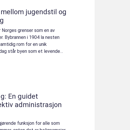
g
ng
or Norges grenser som en av
. Bybrannen i 1904 la nesten
samtidig rom for en unik
I dag står byen som et levende
g: En guidet
fektiv administrasjon
jørende funksjon for alle som