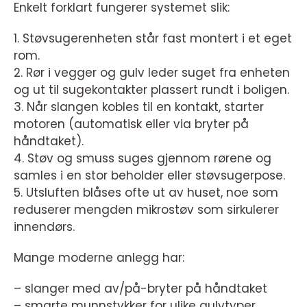
Enkelt forklart fungerer systemet slik:
1. Støvsugerenheten står fast montert i et eget
rom.
2. Rør i vegger og gulv leder suget fra enheten
og ut til sugekontakter plassert rundt i boligen.
3. Når slangen kobles til en kontakt, starter
motoren (automatisk eller via bryter på
håndtaket).
4. Støv og smuss suges gjennom rørene og
samles i en stor beholder eller støvsugerpose.
5. Utsluften blåses ofte ut av huset, noe som
reduserer mengden mikrostøv som sirkulerer
innendørs.
Mange moderne anlegg har:
– slanger med av/på-bryter på håndtaket
– smarte munnstykker for ulike gulvtyper