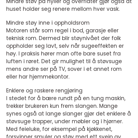
Mindre støv på hyller og overflater gjør også at
huset holder seg renere mellom hver vask.
Mindre støy inne i oppholdsrom
Motoren står som regel i bod, garasje eller
teknisk rom. Dermed blir støynivået der folk
oppholder seg lavt, selv når sugeeffekten er
høy. I praksis hører man ofte bare suset fra
luften i røret. Det gir mulighet til å støvsuge
mens andre ser på TV, sover i et annet rom
eller har hjemmekontor.
Enklere og raskere rengjøring
I stedet for å bære rundt på en tung maskin,
trekker brukeren kun frem slangen. Mange
synes også at lange slanger gjør det enklere å
støvsuge trapper, under møbler og i hjørner.
Med feieluke, for eksempel på kjøkkenet,
forsvinner smuler og støv med ett sveip av