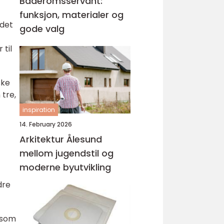
Baderomsservant:
funksjon, materialer og
 det
gode valg
 til
ske
 tre,
inspiration
14. February 2026
Arkitektur Ålesund
mellom jugendstil og
moderne byutvikling
dre
 som