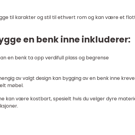
e til karakter og stil til ethvert rom og kan være et flot
gge en benk inne inkluderer:
kan en benk ta opp verdifull plass og begrense
engig av valgt design kan bygging av en benk inne krev
kelt møbel.
ne kan være kostbart, spesielt hvis du velger dyre materi
ksjoner.