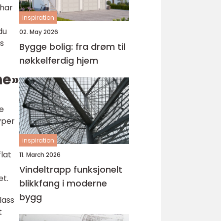
 har
inspiration
du
02. May 2026
es
Bygge bolig: fra drøm til
nøkkelferdig hjem
ne»
ne
yper
inspiration
lat
11. March 2026
Vindeltrapp funksjonelt
et.
blikkfang i moderne
bygg
lass
t