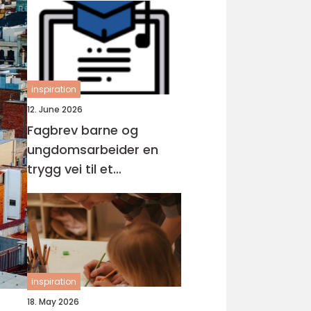
inspiration
12. June 2026
Fagbrev barne og
ungdomsarbeider en
trygg vei til et
meningsfullt yrke
inspiration
18. May 2026