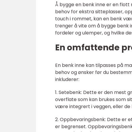
Å bygge en benk inne er en flott
behov for ekstra sitteplasser, op
touch i rommet, kan en benk være s
trenger å vite om å bygge benk inn
fordeler og ulemper, og hvilke d
En omfattende pr
En benk inne kan tilpasses på man
behov og ønsker før du bestemmer
inkluderer:
1. Setebenk: Dette er den mest g
overflate som kan brukes som sitt
være integrert i veggen, eller d
2. Oppbevaringsbenk: Dette er e
er begrenset. Oppbevaringsbenke