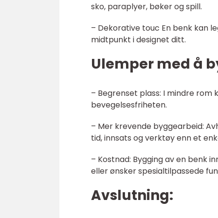
sko, paraplyer, bøker og spill.
– Dekorative touc En benk kan legg
midtpunkt i designet ditt.
Ulemper med å by
– Begrenset plass: I mindre rom 
bevegelsesfriheten.
– Mer krevende byggearbeid: Avh
tid, innsats og verktøy enn et en
– Kostnad: Bygging av en benk in
eller ønsker spesialtilpassede fun
Avslutning: