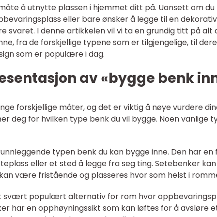
 måte å utnytte plassen i hjemmet ditt på. Uansett om du
pbevaringsplass eller bare ønsker å legge til en dekorativ
varet. I denne artikkelen vil vi ta en grundig titt på alt 
e, fra de forskjellige typene som er tilgjengelige, til der
esign som er populære i dag.
esentasjon av «bygge benk in
ge forskjellige måter, og det er viktig å nøye vurdere di
 deg for hvilken type benk du vil bygge. Noen vanlige t
runnleggende typen benk du kan bygge inne. Den har en f
eplass eller et sted å legge fra seg ting. Setebenker kan
e kan være fristående og plasseres hvor som helst i romm
t svært populært alternativ for rom hvor oppbevaringsp
r har en opphøyningssikt som kan løftes for å avsløre e