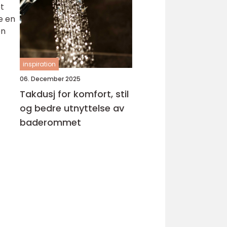
et
e en
en
inspiration
06. December 2025
Takdusj for komfort, stil
og bedre utnyttelse av
baderommet