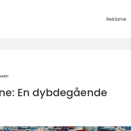
Reklame
nsen
nne: En dybdegående