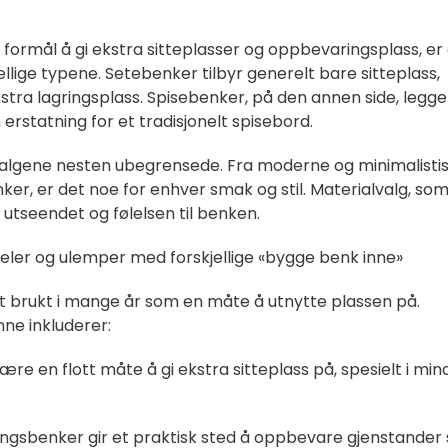
formål å gi ekstra sitteplasser og oppbevaringsplass, er
ellige typene. Setebenker tilbyr generelt bare sitteplass,
ra lagringsplass. Spisebenker, på den annen side, legger
erstatning for et tradisjonelt spisebord.
er valgene nesten ubegrensede. Fra moderne og minimalisti
nker, er det noe for enhver smak og stil. Materialvalg, som
e utseendet og følelsen til benken.
eler og ulemper med forskjellige «bygge benk inne»
itt brukt i mange år som en måte å utnytte plassen på.
ne inkluderer:
ære en flott måte å gi ekstra sitteplass på, spesielt i min
ngsbenker gir et praktisk sted å oppbevare gjenstander