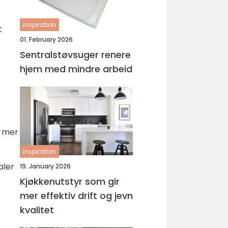
inspiration
t
01. February 2026
Sentralstøvsuger renere
hjem med mindre arbeid
e mer
inspiration
aler
19. January 2026
Kjøkkenutstyr som gir
mer effektiv drift og jevn
kvalitet