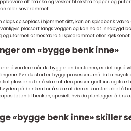
pbevare alt fra sko og vesker til ekstra tepper og puter
gen eller soverommet.
l en slags spiseplass i hjemmet ditt, kan en spisebenk være 
r vanligvis plassert langs veggen og kan ha et innebygd b
lig og uformell atmosfære til spiserommet eller kjøkkenet d
inger om «bygge benk inne»
torer å vurdere når du bygger en benk inne, er det også vi
målingene. Før du starter byggeprosessen, må du ta nøyakt
al plasseres for å sikre at den passer godt inn og ikke t
høyden på benken for å sikre at den er komfortabel å br
kapasiteten til benken, spesielt hvis du planlegger å bruk
ige «bygge benk inne» skiller s