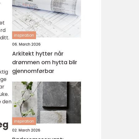
.
et
ord
inspiration
itt.
06. March 2026
Arkitekt hytter når
drømmen om hytta blir
gjennomførbar
ktig
ige
ar
uke.
e den
inspiration
eg
02. March 2026