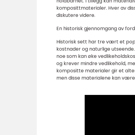
holdbarhet. I tillegg kan materialv
komposittmaterialer. Hver av diss
diskutere videre.
En historisk gjennomgang av forde
Historisk sett har tre vært et po
kostnader og naturlige utseende. 
noe som kan øke vedlikeholdskos
og krever mindre vedlikehold, me
kompositte materialer gir et alte
men disse materialene kan være