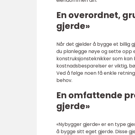
eiendommen din.
En overordnet, gr
gjerde»
Når det gjelder å bygge et billig 
du planlegge nøye og sette opp et
konstruksjonsteknikker som kan bi
kostnadsbesparelser er viktig, b
Ved å følge noen få enkle retningsl
behov.
En omfattende pr
gjerde»
«Nybygger gjerde» er en type gj
å bygge sitt eget gjerde. Disse g