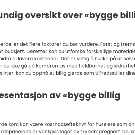
undig oversikt over «bygge bill
gjerde, er det flere faktorer du bør vurdere. Først og frem
 budsjett. Deretter kan du utforske forskjellige material
dra til lavere kostnader. Det er viktig å huske på at selv
ør du ikke gå på kompromiss med holdbarhet og sikkerhet
injer, kan du oppnå et billig gjerde som tilfredsstiller din
esentasjon av «bygge billig
erde som kan være kostnadseffektivt for huseiere som øn
jerdepanelene er vanligvis laget av trykkimpregnert tre, 