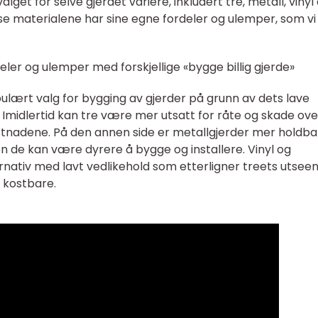
alget for selve gjerdet variere, inkludert tre, metall, vinyl 
e materialene har sine egne fordeler og ulemper, som vi 
ler og ulemper med forskjellige «bygge billig gjerde»
pulært valg for bygging av gjerder på grunn av dets lave
Imidlertid kan tre være mer utsatt for råte og skade over
tnadene. På den annen side er metallgjerder mer holdba
n de kan være dyrere å bygge og installere. Vinyl og
rnativ med lavt vedlikehold som etterligner treets utsee
 kostbare.