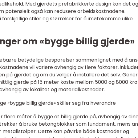
edlikehold. Med gjerdets prefabrikkerte design kan det o
om potensielt også kan redusere arbeidskostnadene.
i forskjellige stiler og størrelser for å imøtekomme ulike
nger om «bygge billig gjerde»
 innebære betydelige besparelser sammenlignet med å ans
. Kostnadene vil variere avhengig av flere faktorer, inklude
n på gjerdet og om du velger å installere det selv. Gener
ittlig gjerde på 15 meter koste mellom 5000 og 8000 kro
avhengig av lokalitet og materialkostnader.
ge «bygge billig gjerde» skiller seg fra hverandre
r flere måter å bygge et billig gjerde på, avhengig av din
etrekker å bruke betongblokker som fundament, mens a
er metallstolper. Dette kan påvirke både kostnader og