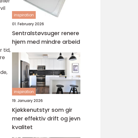
eller
vil
inspiration
01. February 2026
Sentralstøvsuger renere
hjem med mindre arbeid
 tid,
re
nde,
inspiration
19. January 2026
Kjøkkenutstyr som gir
mer effektiv drift og jevn
kvalitet