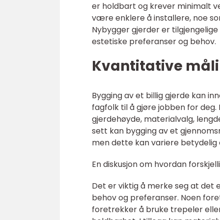
er holdbart og krever minimalt v
være enklere å installere, noe s
Nybygger gjerder er tilgjengelige 
estetiske preferanser og behov.
Kvantitative måli
Bygging av et billig gjerde kan
fagfolk til å gjøre jobben for deg
gjerdehøyde, materialvalg, lengde
sett kan bygging av et gjennomsn
men dette kan variere betydelig 
En diskusjon om hvordan forskjelli
Det er viktig å merke seg at det e
behov og preferanser. Noen for
foretrekker å bruke trepeler ell