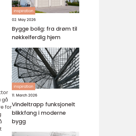
inspiration
02. May 2026
Bygge bolig: fra drøm til
nøkkelferdig hjem
inspiration
ktor
11. March 2026
å gå
Vindeltrapp funksjonelt
e for
blikkfang i moderne
g
bygg
å
t