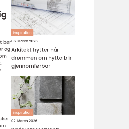
ig
inspiration
06. March 2026
st bør
er og
Arkitekt hytter når
 om
drømmen om hytta blir
.
gjennomførbar
e
inspiration
sker
02. March 2026
som