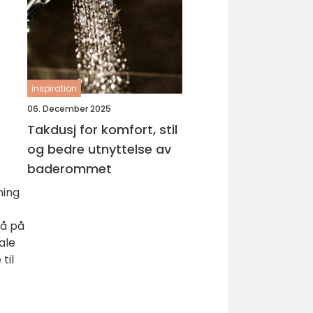
inspiration
06. December 2025
Takdusj for komfort, stil
og bedre utnyttelse av
baderommet
ning
gå på
ale
til