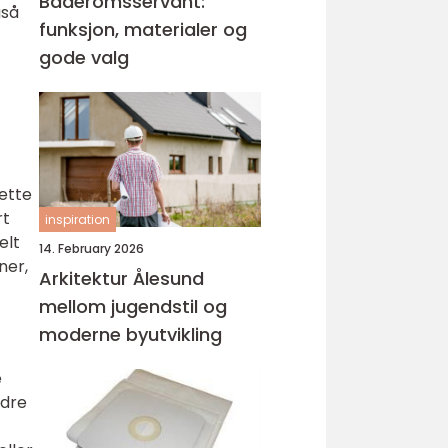
Baderomsservant:
gså
funksjon, materialer og
gode valg
ette
rt
inspiration
elt
14. February 2026
ner,
Arkitektur Ålesund
mellom jugendstil og
moderne byutvikling
e
ndre