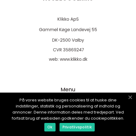
web:
www.klikko.dk
Menu
På vores website bruges cookies til at huske dine
indstillinger, statistik og personalisering af indhold og
Reklame
annoncer. Denne information deles med tredjepart. Ved
fortsat brug af websiden godkender du cookiepolitikken.
Om oss
Ok
Privatlivspolitik
Cookies