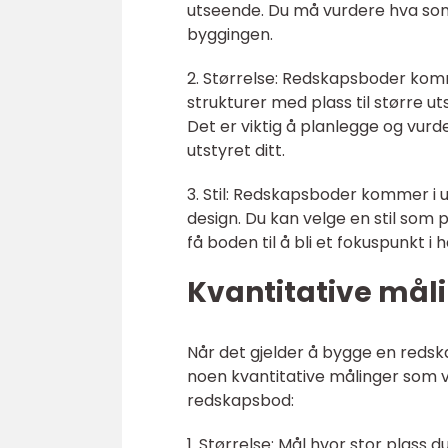
utseende. Du må vurdere hva som
byggingen.
2. Størrelse: Redskapsboder komme
strukturer med plass til større 
Det er viktig å planlegge og vurde
utstyret ditt.
3. Stil: Redskapsboder kommer i ul
design. Du kan velge en stil som p
få boden til å bli et fokuspunkt i 
Kvantitative må
Når det gjelder å bygge en redska
noen kvantitative målinger som v
redskapsbod:
1. Størrelse: Mål hvor stor plass 