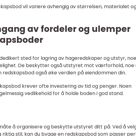
kapsbod vil variere avhengig av størrelsen, materialet o
mgang av fordeler og ulemper
kapsboder
 dedikert sted for lagring av hageredskaper og utstyr, no
ngelighet. De beskytter også utstyret mot værforhold, no
 en redskapsbod også øke verdien på eiendommen din.
kapsbod krever ofte investering av tid og penger. Noen
gelmessig vedlikehold for å holde boden i god stand.
te å organisere og beskytte utstyret ditt på. Ved å vel
 og riktig stil, kan du bygge en redskapsbod som passer per