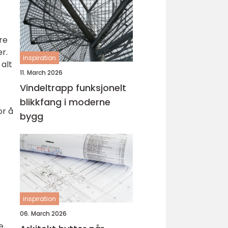
re
r.
inspiration
 alt
11. March 2026
Vindeltrapp funksjonelt
blikkfang i moderne
or å
bygg
inspiration
06. March 2026
e,