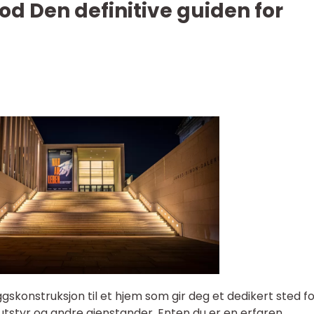
d Den definitive guiden for
ggskonstruksjon til et hjem som gir deg et dedikert sted f
tstyr og andre gjenstander. Enten du er en erfaren