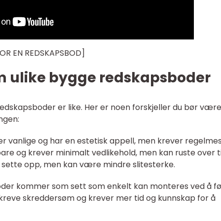
FOR EN REDSKAPSBOD]
om ulike bygge redskapsboder
e redskapsboder er like. Her er noen forskjeller du bør være
ngen:
er vanlige og har en estetisk appell, men krever regelmes
are og krever minimalt vedlikehold, men kan ruste over ti
å sette opp, men kan være mindre slitesterke.
boder kommer som sett som enkelt kan monteres ved å fø
 kreve skreddersøm og krever mer tid og kunnskap for å