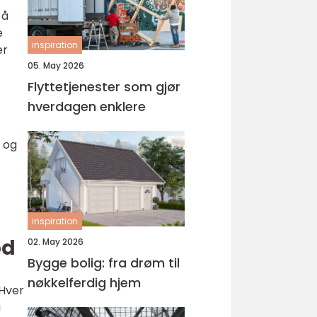
 å
e
inspiration
er
05. May 2026
Flyttetjenester som gjør
hverdagen enklere
r og
inspiration
od
02. May 2026
Bygge bolig: fra drøm til
nøkkelferdig hjem
 Hver
g