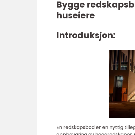
Bygge redskapsbo
huseiere
Introduksjon:
En redskapsbod er en nyttig tille
oppbevaring av hageredskaper, u