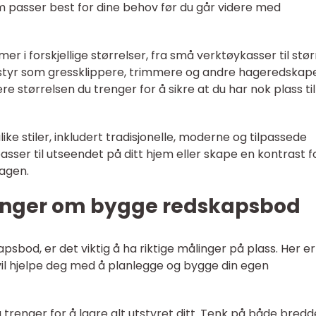
 passer best for dine behov før du går videre med
r i forskjellige størrelser, fra små verktøykasser til stør
utstyr som gressklippere, trimmere og andre hageredskape
re størrelsen du trenger for å sikre at du har nok plass til
ike stiler, inkludert tradisjonelle, moderne og tilpassede
asser til utseendet på ditt hjem eller skape en kontrast f
hagen.
linger om bygge redskapsbod
psbod, er det viktig å ha riktige målinger på plass. Her er
il hjelpe deg med å planlegge og bygge din egen
du trenger for å lagre alt utstyret ditt. Tenk på både bredd