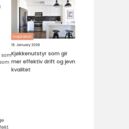
g
inspiration
19. January 2026
Kjøkkenutstyr som gir
e som
mer effektiv drift og jevn
e som
kvalitet
ge
fekt