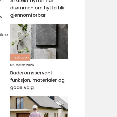
Arkitekt hytter når
drømmen om hytta blir
gjennomførbar
av
ikre
inspiration
02. March 2026
Baderomsservant:
funksjon, materialer og
gode valg