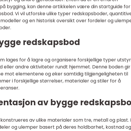
å bygging, kan denne artikkelen være din startguide for
bod. Vi vil utforske ulike typer redskapsboder, quantitiv
e modeller og en historisk oversikt over fordeler og ulemp
oder.
 bygge redskapsbod
 lages for å lagre og organisere forskjellige typer utsty
d eller andre aktiviteter rundt hjemmet. Denne boden gir
e mot elementene og øker samtidig tilgjengeligheten til
r i forskjellige størrelser, materialer og stiler for å
eranser.
entasjon av bygge redskapsb
konstrueres av ulike materialer som tre, metall og plast.
rdeler og ulemper basert på deres holdbarhet, kostnad o