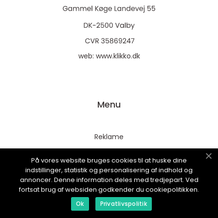
web:
www.klikko.dk
Menu
Reklame
Om oss
På vores website bruges cookies til at huske dine
Cookies
indstillinger, statistik og personalisering af indhold og
annoncer. Denne information deles med tredjepart. Ved
Kontakt Oss
fortsat brug af websiden godkender du cookiepolitikken.
Sitemap
Ok
Privatlivspolitik