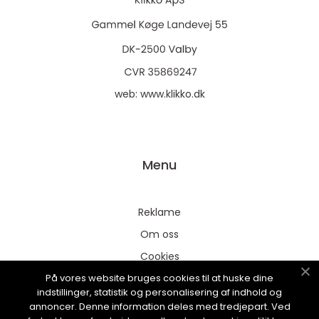
web:
www.klikko.dk
Menu
Reklame
Om oss
Cookies
På vores website bruges cookies til at huske dine
Kontakt Oss
indstillinger, statistik og personalisering af indhold og
Sitemap
annoncer. Denne information deles med tredjepart. Ved